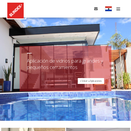
Home
Productos
+ Ver más
Aplicación de vidrios para grandes y
Aplicaciones
pequeños cerramientos
Volver a Aplicaciones
Dónde Comprar